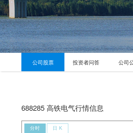
公司股票
投资者问答
公司
688285 高铁电气行情信息