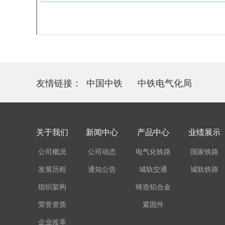
友情链接：
中国中铁
中铁电气化局
关于我们
新闻中心
产品中心
业绩展示
公司概况
公司动态
电气化铁路
国家铁路
发展历程
通知公告
城轨交通
城轨铁路
组织架构
铸造铝合金
荣誉资质
紧固件
企业改革