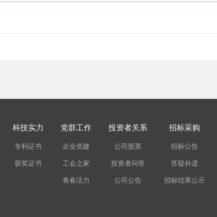
科技实力
党群工作
投资者关系
招标采购
专利证书
企业党建
公司股票
招标公告
获奖证书
工会之家
投资者问答
答疑补遗
青春活力
公司公告
招标结果公示