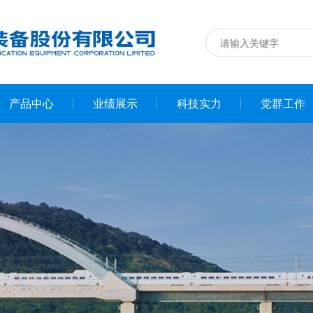
产品中心
业绩展示
科技实力
党群工作