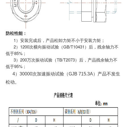
防松性能：
1
）安装完成后，产品松卸力矩不小于安装力矩；
2
1200
GB/T10431
）
次横向振动试验（
）后，残余轴力不
85%
低于
；
3
200
TB/T2073
）
万次振动试验（
）后，产品残余轴力不
95%
低于
；
4
）
30000
次加速振动试验（
GJB 715.3A
）产品不发生
松动。