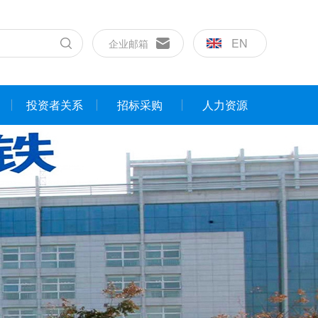
EN
企业邮箱
投资者关系
招标采购
人力资源