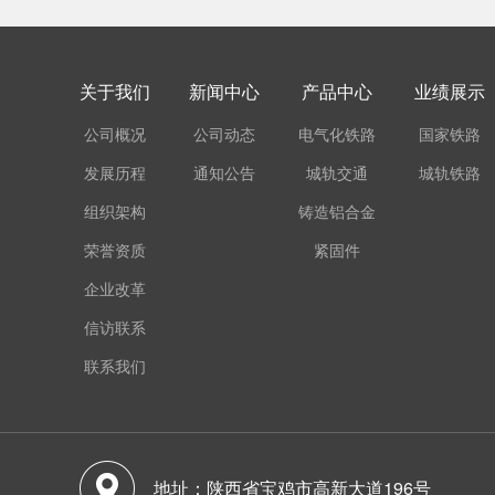
关于我们
新闻中心
产品中心
业绩展示
公司概况
公司动态
电气化铁路
国家铁路
发展历程
通知公告
城轨交通
城轨铁路
组织架构
铸造铝合金
荣誉资质
紧固件
企业改革
信访联系
联系我们
地址：陕西省宝鸡市高新大道196号