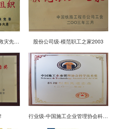
股份公司级-中国中铁抗震救灾先进基层党组织2008
股份公司级-模范职工之家2003
牌
行业级-中国施工企业管理协会科学技术奖科技创新先进企业