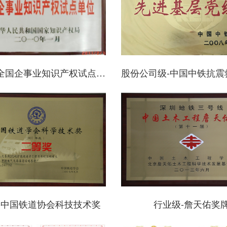
国家级-全国企事业知识产权试点单位
-中国铁道协会科技技术奖
行业级-詹天佑奖