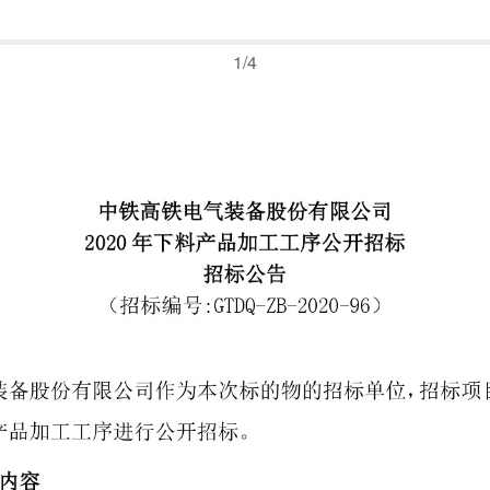
1
/
4